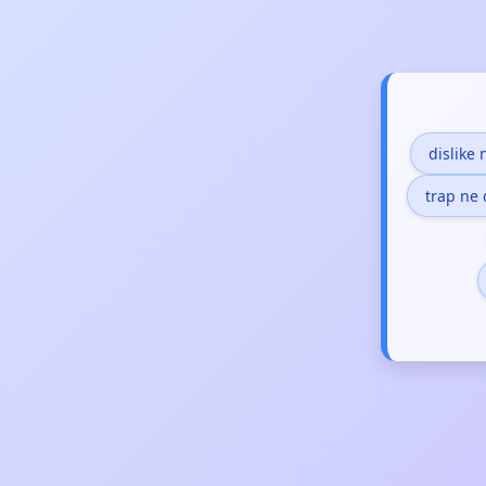
dislike
trap ne