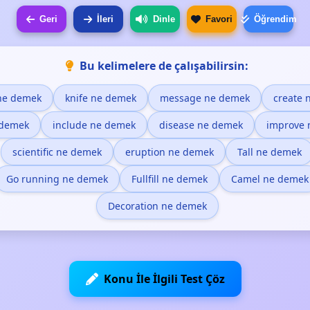
Geri
İleri
Dinle
Favori
Öğrendim
Bu kelimelere de çalışabilirsin:
 ne demek
knife ne demek
message ne demek
create 
 demek
include ne demek
disease ne demek
improve 
scientific ne demek
eruption ne demek
Tall ne demek
Go running ne demek
Fullfill ne demek
Camel ne demek
Decoration ne demek
Konu İle İlgili Test Çöz