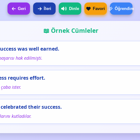
Geri
İleri
Dinle
Favori
Öğrendim
📖 Örnek Cümleler
success was well earned.
aşarısı hak edilmişti.
ess requires effort.
 çaba ister.
 celebrated their success.
arını kutladılar.