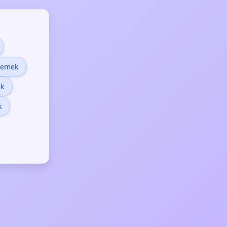
demek
k
k