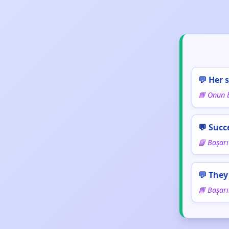
💬 Her 
📘 Onun b
💬 Succ
📘 Başarı
💬 They
📘 Başarıl