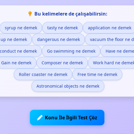
Bu kelimelere de çalışabilirsin:
syrup ne demek
tasty ne demek
application ne demek
k up ne demek
dangerous ne demek
vacuum the floor ne 
conduct ne demek
Go swimming ne demek
Have ne deme
Gain ne demek
Composer ne demek
Work hard ne deme
Roller coaster ne demek
Free time ne demek
Astronomical objects ne demek
Konu İle İlgili Test Çöz