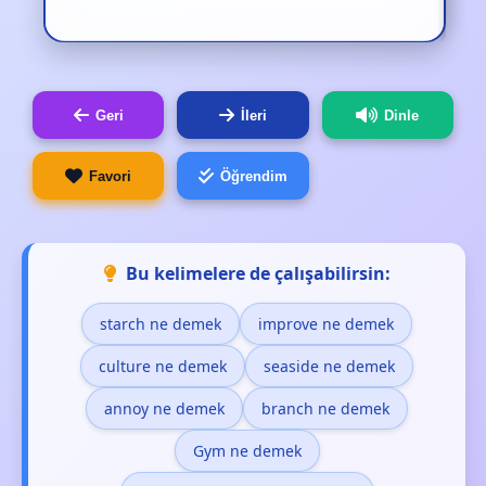
Geri
İleri
Dinle
Favori
Öğrendim
Bu kelimelere de çalışabilirsin:
starch ne demek
improve ne demek
culture ne demek
seaside ne demek
annoy ne demek
branch ne demek
Gym ne demek