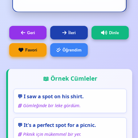
Geri
İleri
Dinle
Favori
Öğrendim
📖 Örnek Cümleler
💬 I saw a spot on his shirt.
📘 Gömleğinde bir leke gördüm.
💬 It's a perfect spot for a picnic.
📘 Piknik için mükemmel bir yer.