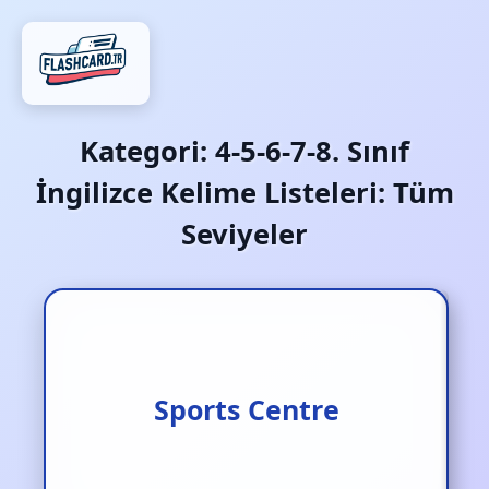
Kategori:
4-5-6-7-8. Sınıf
İngilizce Kelime Listeleri: Tüm
Seviyeler
Sports Centre
Spor salonu