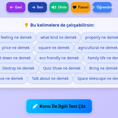
Geri
İleri
Dinle
Favori
Öğrendim
Bu kelimelere de çalışabilirsin:
feeling ne demek
what kind ne demek
properly ne deme
price ne demek
square ne demek
agricultural ne demek
t down ne demek
eco friendly ne demek
Family life ne d
Destroy ne demek
Quiz Show ne demek
Bring ne demek
ace ne demek
Talk about ne demek
Space telescope ne d
Konu İle İlgili Test Çöz