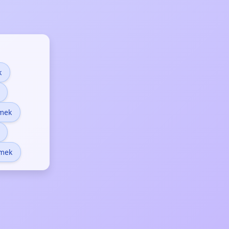
k
emek
emek