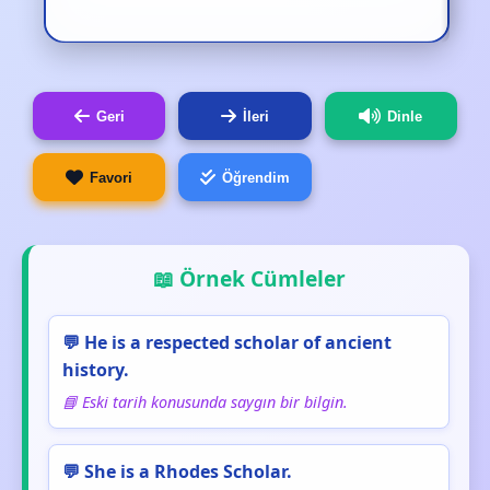
Geri
İleri
Dinle
Favori
Öğrendim
📖 Örnek Cümleler
💬 He is a respected scholar of ancient
history.
📘 Eski tarih konusunda saygın bir bilgin.
💬 She is a Rhodes Scholar.