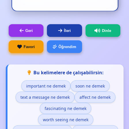
Geri
İleri
Dinle
Favori
Öğrendim
Bu kelimelere de çalışabilirsin:
important ne demek
soon ne demek
text a message ne demek
affect ne demek
fascinating ne demek
worth seeing ne demek