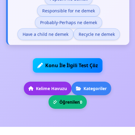
Responsible for ne demek
Probably-Perhaps ne demek
Have a child ne demek
Recycle ne demek
Konu İle İlgili Test Çöz
Kelime Havuzu
Kategoriler
Öğrenilen
0