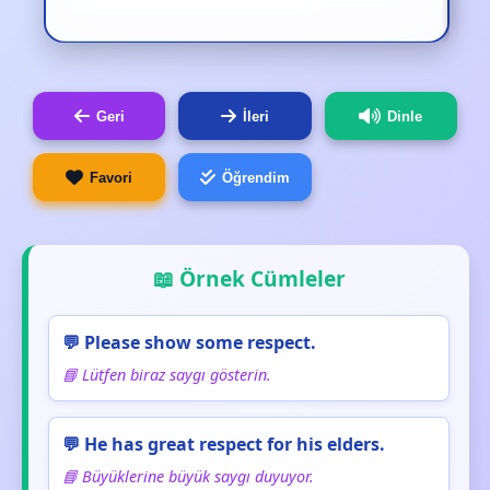
Geri
İleri
Dinle
Favori
Öğrendim
📖 Örnek Cümleler
💬 Please show some respect.
📘 Lütfen biraz saygı gösterin.
💬 He has great respect for his elders.
📘 Büyüklerine büyük saygı duyuyor.