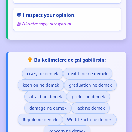
💬 I respect your opinion.
📘 Fikrinize saygı duyuyorum.
Bu kelimelere de çalışabilirsin:
crazy ne demek
next time ne demek
keen on ne demek
graduation ne demek
afraid ne demek
prefer ne demek
damage ne demek
lack ne demek
Reptile ne demek
World-Earth ne demek
Popcorn ne demek