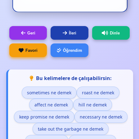
Geri
İleri
Dinle
Favori
Öğrendim
Bu kelimelere de çalışabilirsin:
sometimes ne demek
roast ne demek
affect ne demek
hill ne demek
keep promise ne demek
necessary ne demek
take out the garbage ne demek