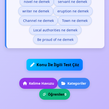
novel ne demek
servant ne demek
writer ne demek
eruption ne demek
Channel ne demek
Town ne demek
Local authorities ne demek
Be proud of ne demek
Konu İle İlgili Test Çöz
Kelime Havuzu
Kategoriler
Öğrenilen
0