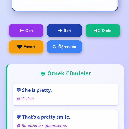
Geri
İleri
Dinle
Favori
Öğrendim
📖 Örnek Cümleler
💬 She is pretty.
📘 O şirin.
💬 That’s a pretty smile.
📘 Bu güzel bir gülümseme.