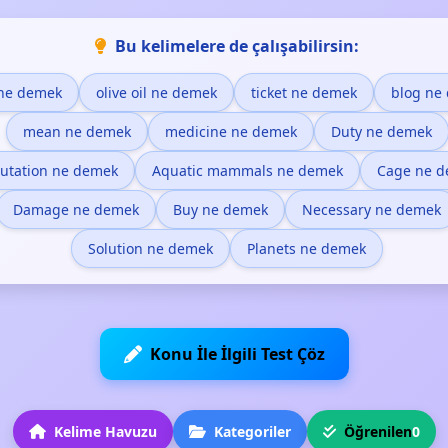
Bu kelimelere de çalışabilirsin:
ne demek
olive oil ne demek
ticket ne demek
blog ne
mean ne demek
medicine ne demek
Duty ne demek
utation ne demek
Aquatic mammals ne demek
Cage ne 
Damage ne demek
Buy ne demek
Necessary ne demek
Solution ne demek
Planets ne demek
Konu İle İlgili Test Çöz
Kelime Havuzu
Kategoriler
Öğrenilen
0