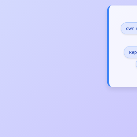
own 
Rep