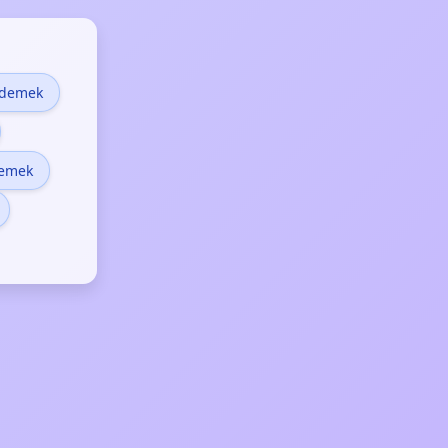
 demek
demek