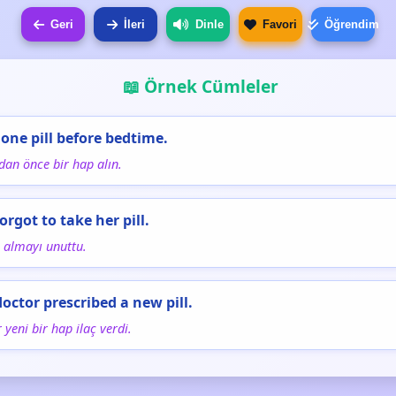
Geri
İleri
Dinle
Favori
Öğrendim
📖 Örnek Cümleler
 one pill before bedtime.
an önce bir hap alın.
orgot to take her pill.
 almayı unuttu.
doctor prescribed a new pill.
 yeni bir hap ilaç verdi.