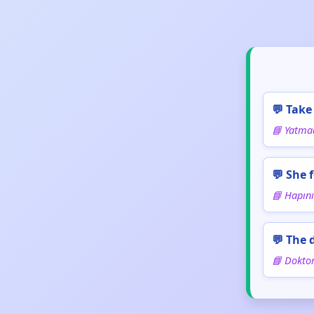
💬 Take
📘 Yatmad
💬 She f
📘 Hapını
💬 The 
📘 Doktor