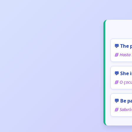
💬 The 
📘 Hasta i
💬 She 
📘 O çocu
💬 Be p
📘 Sabırlı