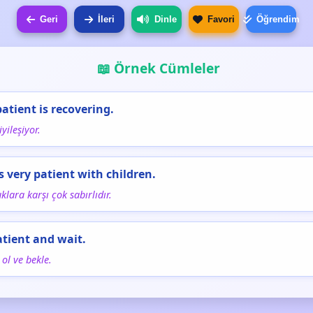
Geri
İleri
Dinle
Favori
Öğrendim
📖 Örnek Cümleler
patient is recovering.
yileşiyor.
is very patient with children.
klara karşı çok sabırlıdır.
atient and wait.
 ol ve bekle.