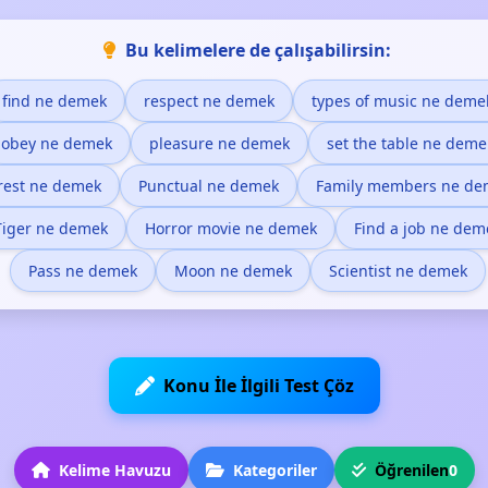
Bu kelimelere de çalışabilirsin:
find ne demek
respect ne demek
types of music ne deme
obey ne demek
pleasure ne demek
set the table ne deme
rest ne demek
Punctual ne demek
Family members ne de
Tiger ne demek
Horror movie ne demek
Find a job ne dem
Pass ne demek
Moon ne demek
Scientist ne demek
Konu İle İlgili Test Çöz
Kelime Havuzu
Kategoriler
Öğrenilen
0