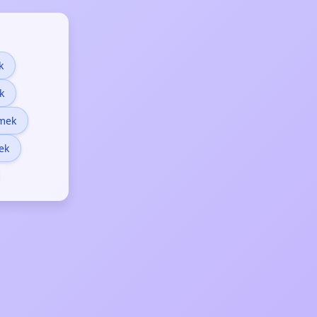
k
k
mek
ek