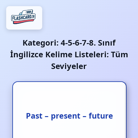
Kategori:
4-5-6-7-8. Sınıf
İngilizce Kelime Listeleri: Tüm
Seviyeler
Geçmiş – Şu an – gelecek
Past – present – future