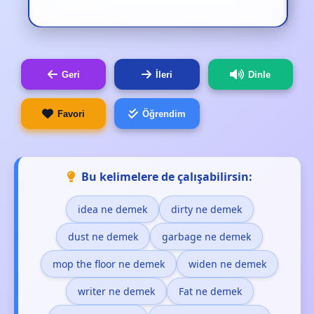
Geri
İleri
Dinle
Favori
Öğrendim
Bu kelimelere de çalışabilirsin:
idea ne demek
dirty ne demek
dust ne demek
garbage ne demek
mop the floor ne demek
widen ne demek
writer ne demek
Fat ne demek