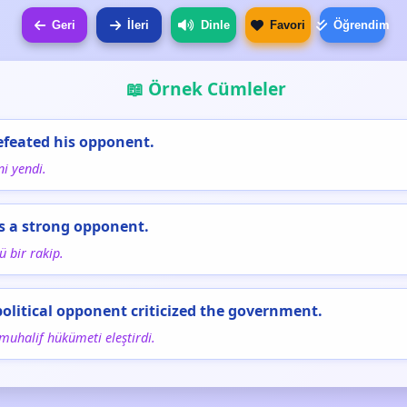
Geri
İleri
Dinle
Favori
Öğrendim
📖 Örnek Cümleler
efeated his opponent.
ni yendi.
is a strong opponent.
ü bir rakip.
political opponent criticized the government.
 muhalif hükümeti eleştirdi.