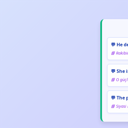
💬 He d
📘 Rakibi
💬 She 
📘 O güçl
💬 The 
📘 Siyasi