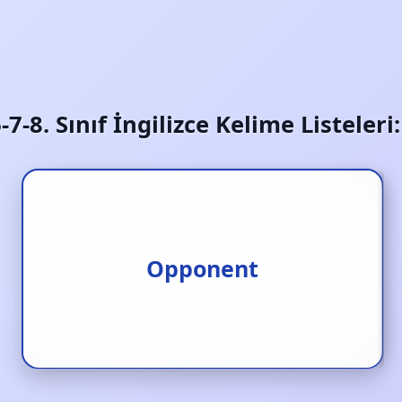
6-7-8. Sınıf İngilizce Kelime Listeler
Karşı taraf/ rakip
Opponent