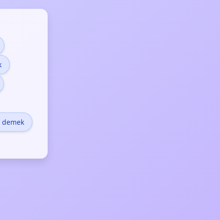
k
e demek