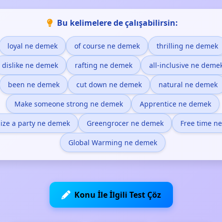
Bu kelimelere de çalışabilirsin:
loyal ne demek
of course ne demek
thrilling ne demek
dislike ne demek
rafting ne demek
all-inclusive ne deme
been ne demek
cut down ne demek
natural ne demek
Make someone strong ne demek
Apprentice ne demek
ize a party ne demek
Greengrocer ne demek
Free time n
Global Warming ne demek
Konu İle İlgili Test Çöz