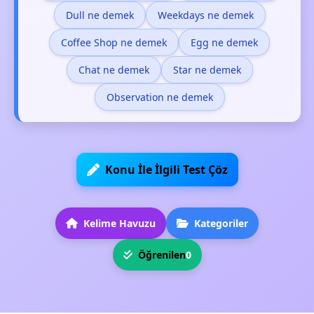
Dull ne demek
Weekdays ne demek
Coffee Shop ne demek
Egg ne demek
Chat ne demek
Star ne demek
Observation ne demek
Konu İle İlgili Test Çöz
Kelime Havuzu
Kategoriler
Öğrenilen
0