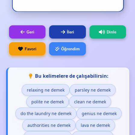
Geri
İleri
Dinle
Favori
Öğrendim
Bu kelimelere de çalışabilirsin:
relaxing ne demek
parsley ne demek
polite ne demek
clean ne demek
do the laundry ne demek
genius ne demek
authorities ne demek
lava ne demek