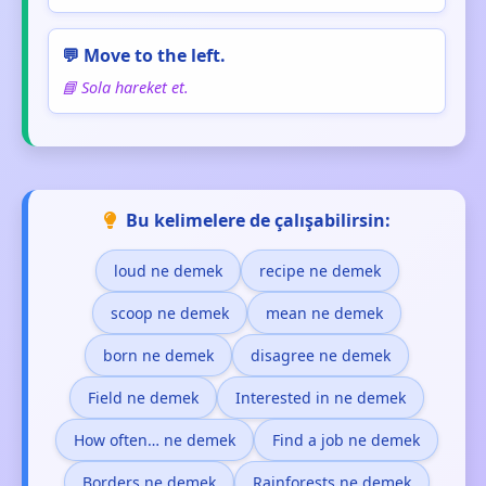
💬 Move to the left.
📘 Sola hareket et.
Bu kelimelere de çalışabilirsin:
loud ne demek
recipe ne demek
scoop ne demek
mean ne demek
born ne demek
disagree ne demek
Field ne demek
Interested in ne demek
How often… ne demek
Find a job ne demek
Borders ne demek
Rainforests ne demek