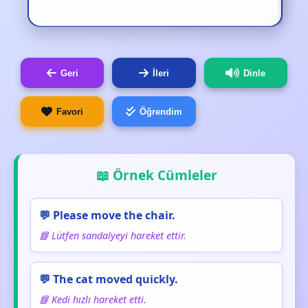
Geri
İleri
Dinle
Favori
Öğrendim
📖 Örnek Cümleler
💬 Please move the chair.
📘 Lütfen sandalyeyi hareket ettir.
💬 The cat moved quickly.
📘 Kedi hızlı hareket etti.