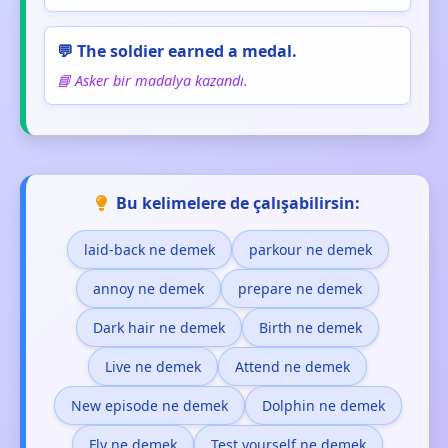
💬 The soldier earned a medal.
📘 Asker bir madalya kazandı.
Bu kelimelere de çalışabilirsin:
laid-back ne demek
parkour ne demek
annoy ne demek
prepare ne demek
Dark hair ne demek
Birth ne demek
Live ne demek
Attend ne demek
New episode ne demek
Dolphin ne demek
Fly ne demek
Test yourself ne demek