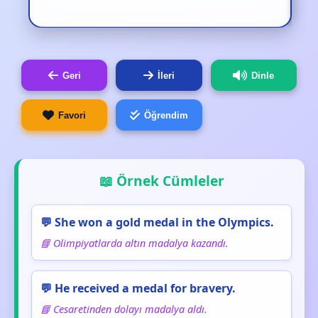
Geri
İleri
Dinle
Favori
Öğrendim
📖 Örnek Cümleler
💬 She won a gold medal in the Olympics.
📘 Olimpiyatlarda altın madalya kazandı.
💬 He received a medal for bravery.
📘 Cesaretinden dolayı madalya aldı.