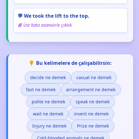
💬 We took the lift to the top.
📘 Üst kata asansörle çıktık.
Bu kelimelere de çalışabilirsin:
decide ne demek
casual ne demek
fast ne demek
arrangement ne demek
polite ne demek
speak ne demek
wait ne demek
invent ne demek
Injury ne demek
Prize ne demek
Cold-blooded animals ne demek