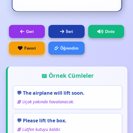
Geri
İleri
Dinle
Favori
Öğrendim
📖 Örnek Cümleler
💬 The airplane will lift soon.
📘 Uçak yakında havalanacak.
💬 Please lift the box.
📘 Lütfen kutuyu kaldır.