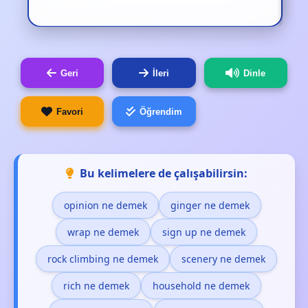
Geri
İleri
Dinle
Favori
Öğrendim
Bu kelimelere de çalışabilirsin:
opinion ne demek
ginger ne demek
wrap ne demek
sign up ne demek
rock climbing ne demek
scenery ne demek
rich ne demek
household ne demek