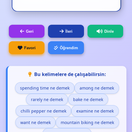
Geri
İleri
Dinle
Favori
Öğrendim
Bu kelimelere de çalışabilirsin:
spending time ne demek
among ne demek
rarely ne demek
bake ne demek
chilli pepper ne demek
examine ne demek
want ne demek
mountain biking ne demek