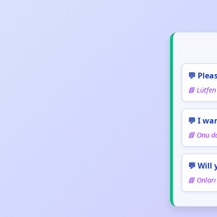
💬 Plea
📘 Lütfen
💬 I wan
📘 Onu d
💬 Will
📘 Onları