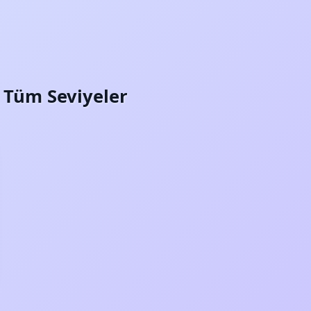
i: Tüm Seviyeler