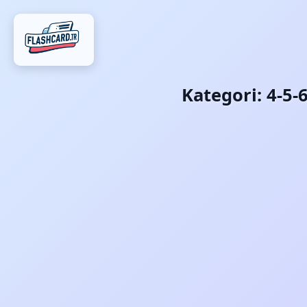
Kategori:
4-5-