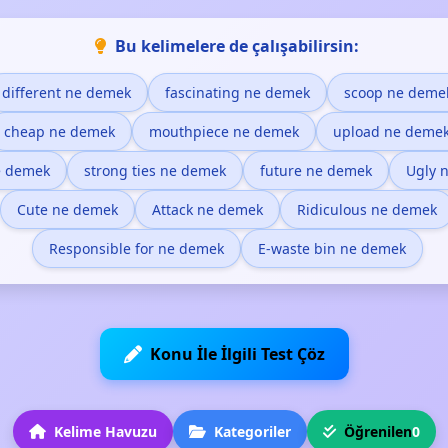
Bu kelimelere de çalışabilirsin:
different ne demek
fascinating ne demek
scoop ne deme
cheap ne demek
mouthpiece ne demek
upload ne deme
e demek
strong ties ne demek
future ne demek
Ugly 
Cute ne demek
Attack ne demek
Ridiculous ne demek
Responsible for ne demek
E-waste bin ne demek
Konu İle İlgili Test Çöz
Kelime Havuzu
Kategoriler
Öğrenilen
0