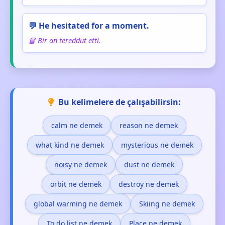
💬 He hesitated for a moment.
📘 Bir an tereddüt etti.
Bu kelimelere de çalışabilirsin:
calm ne demek
reason ne demek
what kind ne demek
mysterious ne demek
noisy ne demek
dust ne demek
orbit ne demek
destroy ne demek
global warming ne demek
Skiing ne demek
To do list ne demek
Place ne demek