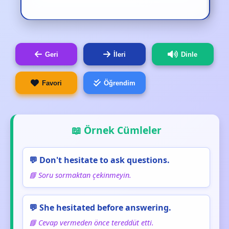
Geri
İleri
Dinle
Favori
Öğrendim
📖 Örnek Cümleler
💬 Don't hesitate to ask questions.
📘 Soru sormaktan çekinmeyin.
💬 She hesitated before answering.
📘 Cevap vermeden önce tereddüt etti.