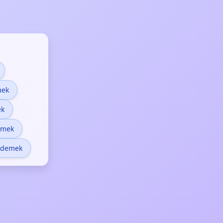
mek
ek
emek
 demek