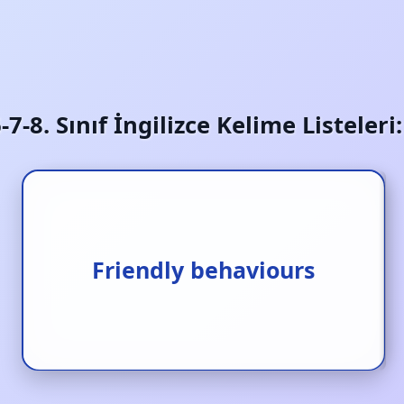
6-7-8. Sınıf İngilizce Kelime Listeler
Arkadaşça hareketler
Friendly behaviours