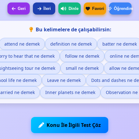
Geri
İleri
Dinle
Favori
Öğrendim
Bu kelimelere de çalışabilirsin:
attend ne demek
definition ne demek
batter ne demek
orry to hear that ne demek
follow ne demek
online ne de
sightseeing tour ne demek
small ne demek
allow ne dem
ool life ne demek
Leave ne demek
Dots and dashes ne d
arried ne demek
Inner planets ne demek
Observation ne
Konu İle İlgili Test Çöz