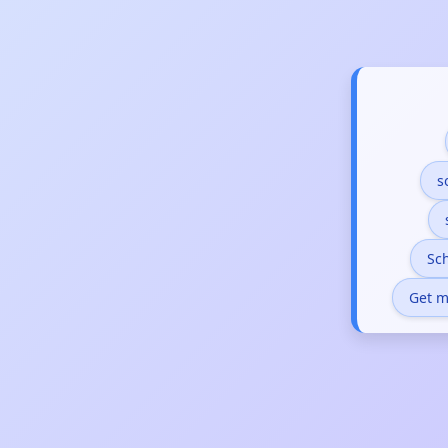
s
Sch
Get m