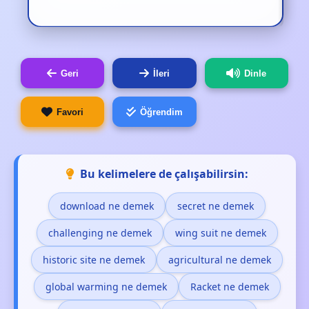
Geri
İleri
Dinle
Favori
Öğrendim
Bu kelimelere de çalışabilirsin:
download ne demek
secret ne demek
challenging ne demek
wing suit ne demek
historic site ne demek
agricultural ne demek
global warming ne demek
Racket ne demek