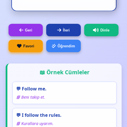
Geri
İleri
Dinle
Favori
Öğrendim
📖 Örnek Cümleler
💬 Follow me.
📘 Beni takip et.
💬 I follow the rules.
📘 Kurallara uyarım.