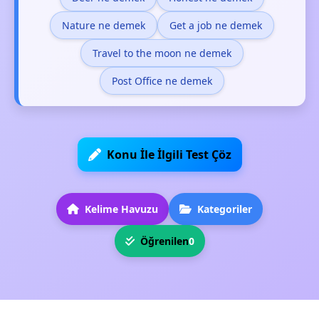
Nature ne demek
Get a job ne demek
Travel to the moon ne demek
Post Office ne demek
Konu İle İlgili Test Çöz
Kelime Havuzu
Kategoriler
Öğrenilen
0