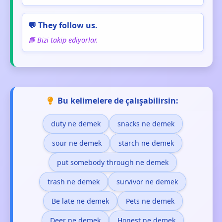
💬 They follow us.
📘 Bizi takip ediyorlar.
Bu kelimelere de çalışabilirsin:
duty ne demek
snacks ne demek
sour ne demek
starch ne demek
put somebody through ne demek
trash ne demek
survivor ne demek
Be late ne demek
Pets ne demek
Deer ne demek
Honest ne demek