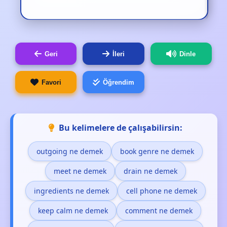
Geri
İleri
Dinle
Favori
Öğrendim
Bu kelimelere de çalışabilirsin:
outgoing ne demek
book genre ne demek
meet ne demek
drain ne demek
ingredients ne demek
cell phone ne demek
keep calm ne demek
comment ne demek