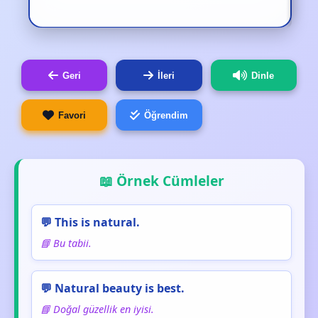
Geri
İleri
Dinle
Favori
Öğrendim
📖 Örnek Cümleler
💬 This is natural.
📘 Bu tabii.
💬 Natural beauty is best.
📘 Doğal güzellik en iyisi.