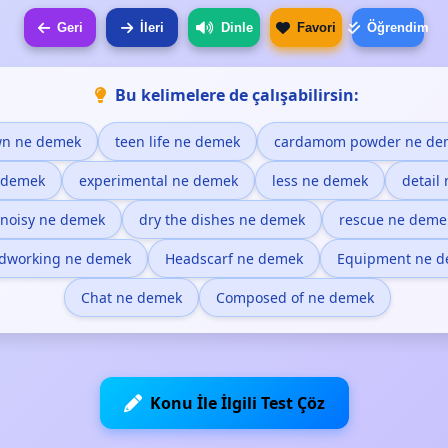
Geri
İleri
Dinle
Favori
Öğrendim
Bu kelimelere de çalışabilirsin:
n ne demek
teen life ne demek
cardamom powder ne de
 demek
experimental ne demek
less ne demek
detail
noisy ne demek
dry the dishes ne demek
rescue ne deme
dworking ne demek
Headscarf ne demek
Equipment ne 
Chat ne demek
Composed of ne demek
Konu İle İlgili Test Çöz