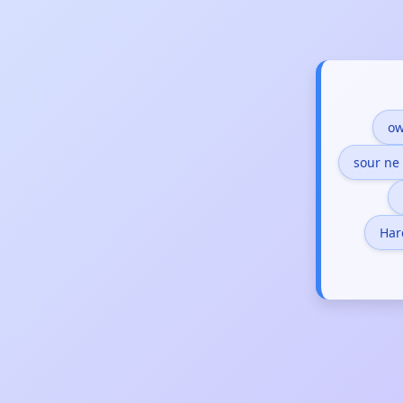
ow
sour ne
Har