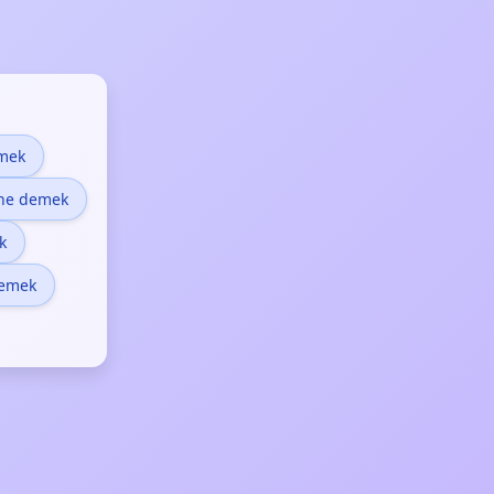
mek
 ne demek
k
demek