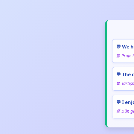
💬 We h
📘 Proje 
💬 The 
📘 Tartış
💬 I en
📘 Dün g