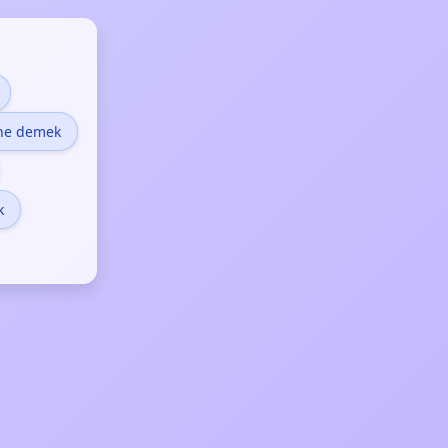
 ne demek
k