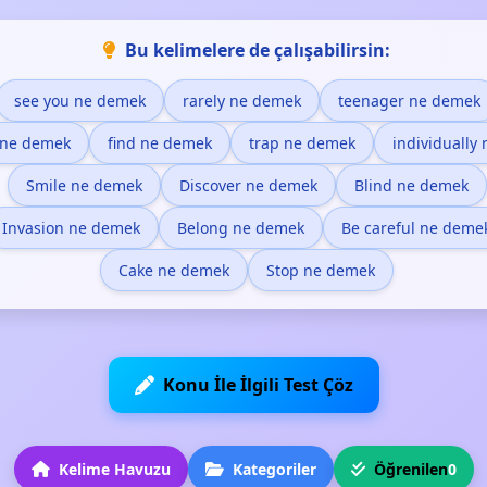
Bu kelimelere de çalışabilirsin:
see you ne demek
rarely ne demek
teenager ne demek
 ne demek
find ne demek
trap ne demek
individually
Smile ne demek
Discover ne demek
Blind ne demek
Invasion ne demek
Belong ne demek
Be careful ne deme
Cake ne demek
Stop ne demek
Konu İle İlgili Test Çöz
Kelime Havuzu
Kategoriler
Öğrenilen
0