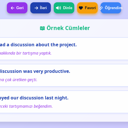
Geri
İleri
Dinle
Favori
Öğrendim
📖 Örnek Cümleler
ad a discussion about the project.
hakkında bir tartışma yaptık.
discussion was very productive.
ma çok üretken geçti.
joyed our discussion last night.
eceki tartışmamızı beğendim.