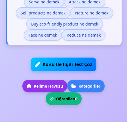
Serve ne demek
Attack ne demek
Sell products ne demek
Nature ne demek
Buy eco-friendly product ne demek
Face ne demek
Reduce ne demek
Konu İle İlgili Test Çöz
Kelime Havuzu
Kategoriler
Öğrenilen
0