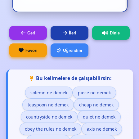
Geri
İleri
Dinle
Favori
Öğrendim
Bu kelimelere de çalışabilirsin:
solemn ne demek
piece ne demek
teaspoon ne demek
cheap ne demek
countryside ne demek
quiet ne demek
obey the rules ne demek
axis ne demek