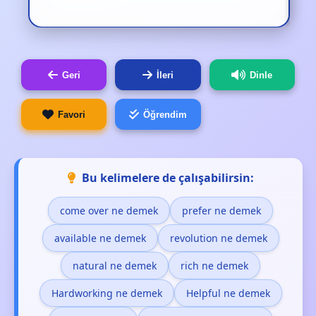
Geri
İleri
Dinle
Favori
Öğrendim
Bu kelimelere de çalışabilirsin:
come over ne demek
prefer ne demek
available ne demek
revolution ne demek
natural ne demek
rich ne demek
Hardworking ne demek
Helpful ne demek