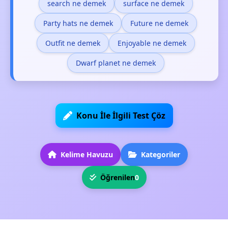
search ne demek
surface ne demek
Party hats ne demek
Future ne demek
Outfit ne demek
Enjoyable ne demek
Dwarf planet ne demek
Konu İle İlgili Test Çöz
Kelime Havuzu
Kategoriler
Öğrenilen
0