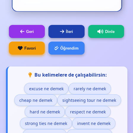
Geri
İleri
Dinle
Favori
Öğrendim
Bu kelimelere de çalışabilirsin:
excuse ne demek
rarely ne demek
cheap ne demek
sightseeing tour ne demek
hard ne demek
respect ne demek
strong ties ne demek
invent ne demek