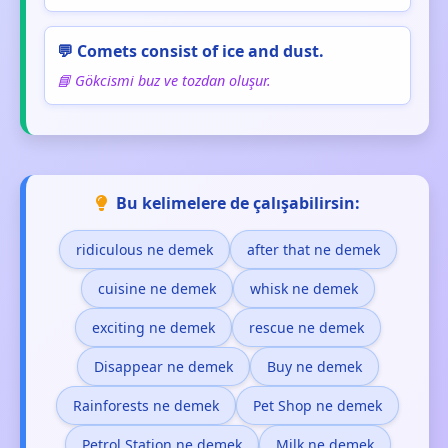
💬 Comets consist of ice and dust.
📘 Gökcismi buz ve tozdan oluşur.
Bu kelimelere de çalışabilirsin:
ridiculous ne demek
after that ne demek
cuisine ne demek
whisk ne demek
exciting ne demek
rescue ne demek
Disappear ne demek
Buy ne demek
Rainforests ne demek
Pet Shop ne demek
Petrol Station ne demek
Milk ne demek