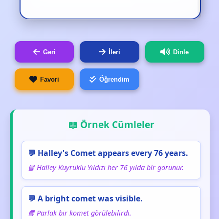
Geri
İleri
Dinle
Favori
Öğrendim
📖 Örnek Cümleler
💬 Halley's Comet appears every 76 years.
📘 Halley Kuyruklu Yıldızı her 76 yılda bir görünür.
💬 A bright comet was visible.
📘 Parlak bir komet görülebilirdi.