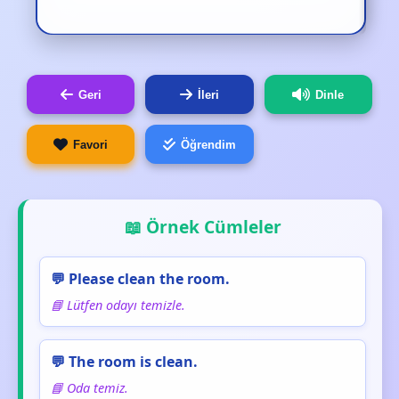
Geri
İleri
Dinle
Favori
Öğrendim
📖 Örnek Cümleler
💬 Please clean the room.
📘 Lütfen odayı temizle.
💬 The room is clean.
📘 Oda temiz.