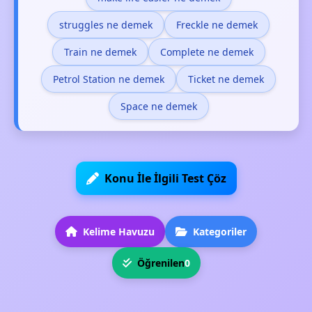
struggles ne demek
Freckle ne demek
Train ne demek
Complete ne demek
Petrol Station ne demek
Ticket ne demek
Space ne demek
Konu İle İlgili Test Çöz
Kelime Havuzu
Kategoriler
Öğrenilen
0