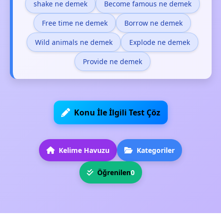
shake ne demek
Become famous ne demek
Free time ne demek
Borrow ne demek
Wild animals ne demek
Explode ne demek
Provide ne demek
Konu İle İlgili Test Çöz
Kelime Havuzu
Kategoriler
Öğrenilen
0