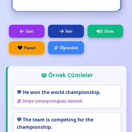
Geri
İleri
Dinle
Favori
Öğrendim
📖 Örnek Cümleler
💬 He won the world championship.
📘 Dünya şampiyonluğunu kazandı.
💬 The team is competing for the
championship.