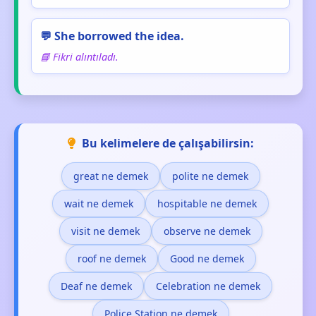
💬 She borrowed the idea.
📘 Fikri alıntıladı.
Bu kelimelere de çalışabilirsin:
great ne demek
polite ne demek
wait ne demek
hospitable ne demek
visit ne demek
observe ne demek
roof ne demek
Good ne demek
Deaf ne demek
Celebration ne demek
Police Station ne demek