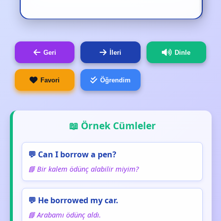
Geri
İleri
Dinle
Favori
Öğrendim
📖 Örnek Cümleler
💬 Can I borrow a pen?
📘 Bir kalem ödünç alabilir miyim?
💬 He borrowed my car.
📘 Arabamı ödünç aldı.