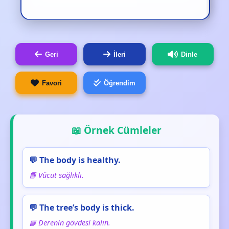
Geri
İleri
Dinle
Favori
Öğrendim
📖 Örnek Cümleler
💬 The body is healthy.
📘 Vücut sağlıklı.
💬 The tree’s body is thick.
📘 Derenin gövdesi kalın.