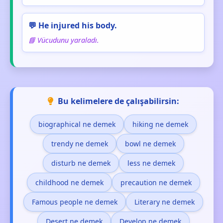
💬 He injured his body.
📘 Vücudunu yaraladı.
Bu kelimelere de çalışabilirsin:
biographical ne demek
hiking ne demek
trendy ne demek
bowl ne demek
disturb ne demek
less ne demek
childhood ne demek
precaution ne demek
Famous people ne demek
Literary ne demek
Desert ne demek
Develop ne demek