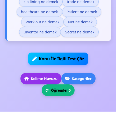
zip lining ne demek
trade ne demek
healthcare ne demek
Patient ne demek
Work out ne demek
Net ne demek
Inventor ne demek
Secret ne demek
Konu İle İlgili Test Çöz
Kelime Havuzu
Kategoriler
Öğrenilen
0