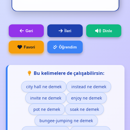
Geri
İleri
Dinle
Favori
Öğrendim
Bu kelimelere de çalışabilirsin:
city hall ne demek
instead ne demek
invite ne demek
enjoy ne demek
pot ne demek
soak ne demek
bungee-jumping ne demek