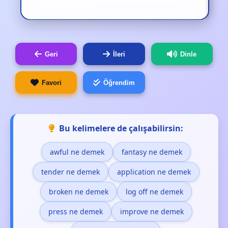
Geri
İleri
Dinle
Favori
Öğrendim
Bu kelimelere de çalışabilirsin:
awful ne demek
fantasy ne demek
tender ne demek
application ne demek
broken ne demek
log off ne demek
press ne demek
improve ne demek