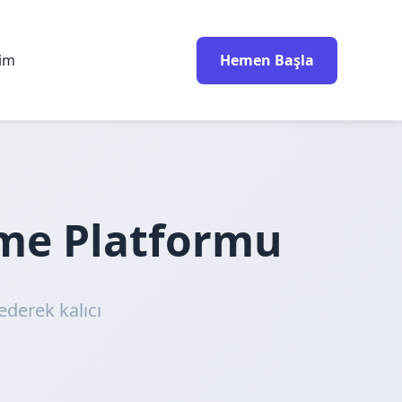
rim
Hemen Başla
nme Platformu
ederek kalıcı
!