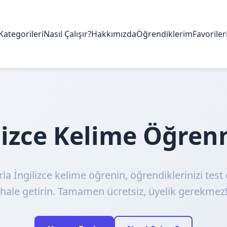
Kategorileri
Nasıl Çalışır?
Hakkımızda
Öğrendiklerim
Favorile
ilizce Kelime Öğre
rla İngilizce kelime öğrenin, öğrendiklerinizi test 
hale getirin. Tamamen ücretsiz, üyelik gerekmez