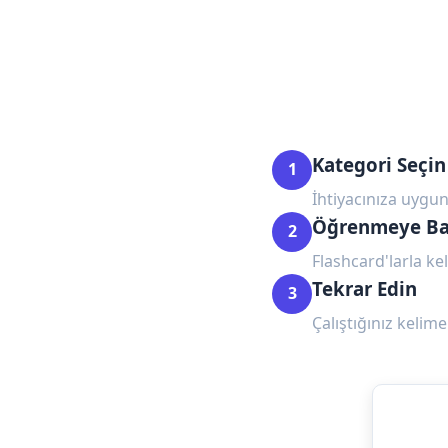
Kategori Seçin
1
İhtiyacınıza uygun
Öğrenmeye Ba
2
Flashcard'larla kel
Tekrar Edin
3
Çalıştığınız kelime