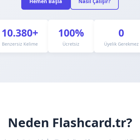
Hemen Başla
Nasıl Çalışır?
10.380+
100%
0
Benzersiz Kelime
Ücretsiz
Üyelik Gerekmez
Neden Flashcard.tr?