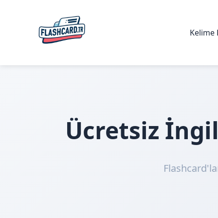
Kelime 
Ücretsiz İng
Flashcard'la