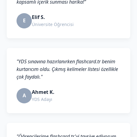
kapsamlı içerik sunması harika!"
Elif S.
E
Üniversite Öğrencisi
"YDS sınavına hazırlanırken flashcard.tr benim
kurtarıcım oldu. Çıkmış kelimeler listesi özellikle
çok faydalı."
Ahmet K.
A
YDS Adayı
"Öğrencilerime flashcard.tr'yi tavsiye ediyorum.