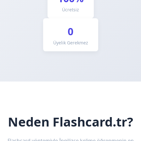
Ücretsiz
0
Üyelik Gerekmez
Neden Flashcard.tr?
Flashcard yöntemiyle İngilizce kelime öğrenmenin en