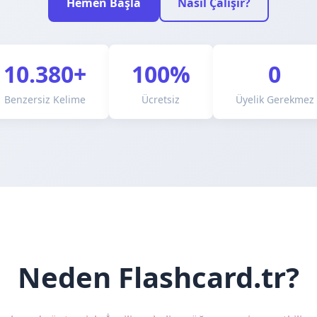
Hemen Başla
Nasıl Çalışır?
10.380+
100%
0
Benzersiz Kelime
Ücretsiz
Üyelik Gerekmez
Neden Flashcard.tr?