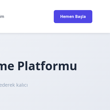
rim
Hemen Başla
nme Platformu
ederek kalıcı
!