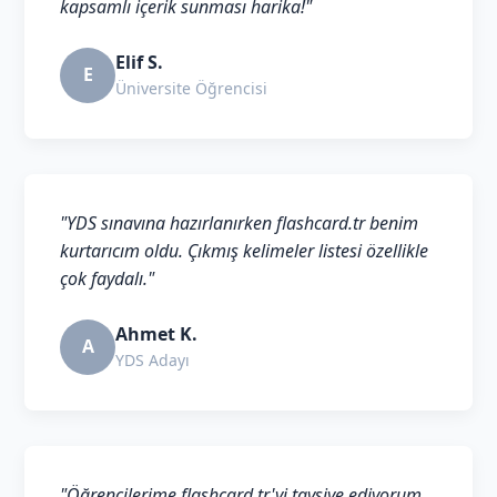
kapsamlı içerik sunması harika!"
Elif S.
E
Üniversite Öğrencisi
"YDS sınavına hazırlanırken flashcard.tr benim
kurtarıcım oldu. Çıkmış kelimeler listesi özellikle
çok faydalı."
Ahmet K.
A
YDS Adayı
"Öğrencilerime flashcard.tr'yi tavsiye ediyorum.