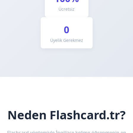
Ücretsiz
0
Üyelik Gerekmez
Neden Flashcard.tr?
Flashcard yöntemiyle İngilizce kelime öğrenmenin en