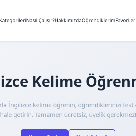
Kategorileri
Nasıl Çalışır?
Hakkımızda
Öğrendiklerim
Favorile
ilizce Kelime Öğre
rla İngilizce kelime öğrenin, öğrendiklerinizi test 
hale getirin. Tamamen ücretsiz, üyelik gerekmez