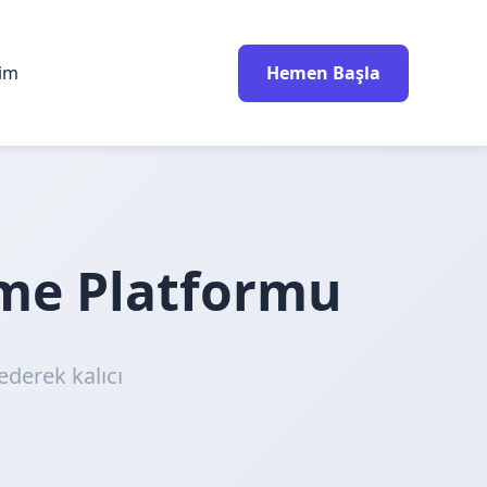
rim
Hemen Başla
nme Platformu
ederek kalıcı
!