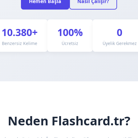
Hemen Başla
Nasıl Çalışır?
10.380+
100%
0
Benzersiz Kelime
Ücretsiz
Üyelik Gerekmez
Neden Flashcard.tr?