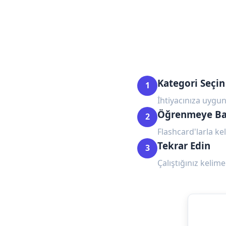
Kategori Seçin
1
İhtiyacınıza uygun
Öğrenmeye Ba
2
Flashcard'larla kel
Tekrar Edin
3
Çalıştığınız kelime