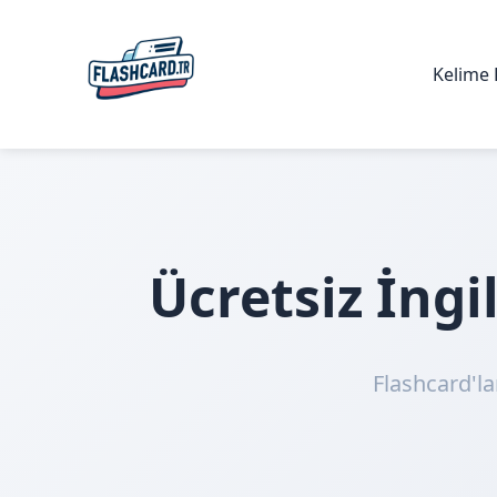
Kelime 
Ücretsiz İng
Flashcard'la