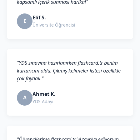
kapsamlı içerik sunması harika!"
Elif S.
E
Üniversite Öğrencisi
"YDS sınavına hazırlanırken flashcard.tr benim
kurtarıcım oldu. Çıkmış kelimeler listesi özellikle
çok faydalı."
Ahmet K.
A
YDS Adayı
"Öğrencilerime flashcard.tr'yi tavsiye ediyorum.