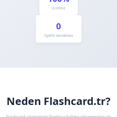
Ücretsiz
0
Üyelik Gerekmez
Neden Flashcard.tr?
Flashcard yöntemiyle İngilizce kelime öğrenmenin en