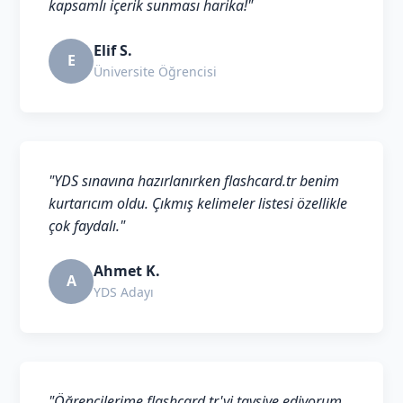
kapsamlı içerik sunması harika!"
Elif S.
E
Üniversite Öğrencisi
"YDS sınavına hazırlanırken flashcard.tr benim
kurtarıcım oldu. Çıkmış kelimeler listesi özellikle
çok faydalı."
Ahmet K.
A
YDS Adayı
"Öğrencilerime flashcard.tr'yi tavsiye ediyorum.