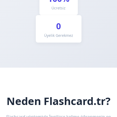
Ücretsiz
0
Üyelik Gerekmez
Neden Flashcard.tr?
Flashcard yöntemiyle İngilizce kelime öğrenmenin en