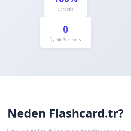
Ücretsiz
0
Üyelik Gerekmez
Neden Flashcard.tr?
Flashcard yöntemiyle İngilizce kelime öğrenmenin en