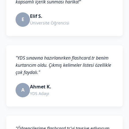
kapsamlı içerik sunması harika!"
Elif S.
E
Üniversite Öğrencisi
"YDS sınavına hazırlanırken flashcard.tr benim
kurtarıcım oldu. Çıkmış kelimeler listesi özellikle
çok faydalı."
Ahmet K.
A
YDS Adayı
"Öğrencilerime flashcard.tr'yi tavsiye ediyorum.