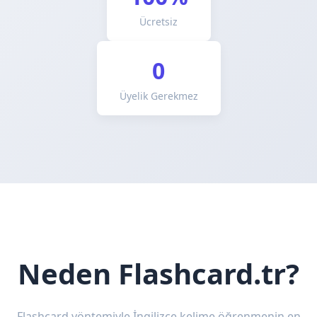
Ücretsiz
0
Üyelik Gerekmez
Neden Flashcard.tr?
Flashcard yöntemiyle İngilizce kelime öğrenmenin en