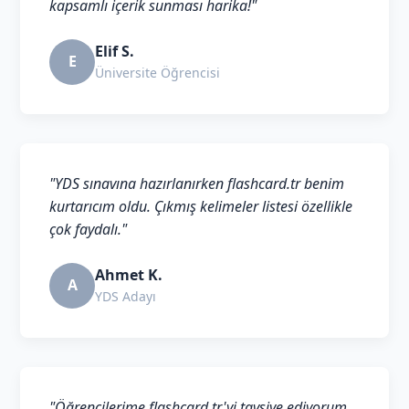
kapsamlı içerik sunması harika!"
Elif S.
E
Üniversite Öğrencisi
"YDS sınavına hazırlanırken flashcard.tr benim
kurtarıcım oldu. Çıkmış kelimeler listesi özellikle
çok faydalı."
Ahmet K.
A
YDS Adayı
"Öğrencilerime flashcard.tr'yi tavsiye ediyorum.